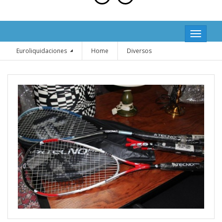
Toggle
navigatio
Euroliquidaciones
Home
Diversos