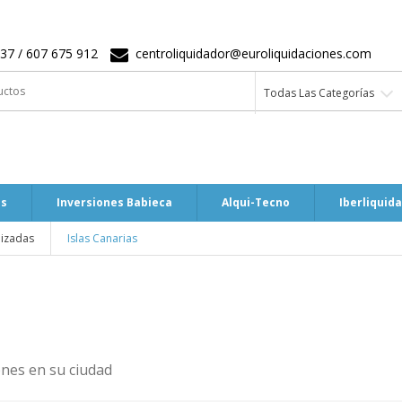
37 / 607 675 912
centroliquidador@euroliquidaciones.com
Todas Las Categorías
es
Inversiones Babieca
Alqui-Tecno
Iberliquid
lizadas
Islas Canarias
ones en su ciudad